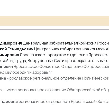
адимирович
Центральная избирательная комиссия Росс
гей Геннадьевич
Центральная избирательная комиссия
димировна
Ярославское городское отделение Ярославск
 войны, труда, Вооруженных Сил и правоохранительных 
инович
Ярославское Областное Отделение Общероссийс
нд милосердия и здоровья"
вна
Ярославское региональное отделение Политической
лавское региональное отделение Общероссийской общ
андровна
региональное отделение в Ярославской облас