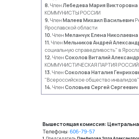
8.
Член
Лебедева Мария Викторовна
КОММУНИСТЫ РОССИИ
9.
Член
Малеев Михаил Васильевич
Р
Ярославской области
10.
Член
Меланчук Елена Николаевна
11.
Член
Мельников Андрей Александ
социальную справедливость" в Яросл
12.
Член
Соколов Виталий Александ
КОММУНИСТИЧЕСКАЯ ПАРТИЯ РОССИЙ
13.
Член
Соколова Наталия Генрихов
"Всероссийское общество инвалидов
14.
Член
Соловьев Сергей Сергеевич
Вышестоящая комиссия: Центральна
Телефоны:
606-79-57
1.
Председатель
Памфилова Элла Александро