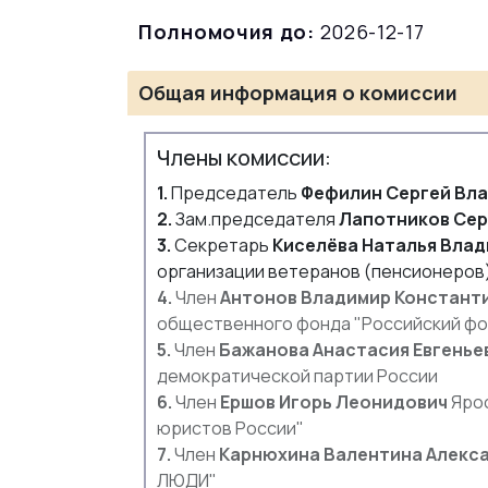
Полномочия до:
2026-12-17
Общая информация о комиссии
Члены комиссии:
1.
Председатель
Фефилин Сергей Вл
2.
Зам.председателя
Лапотников Сер
3.
Секретарь
Киселёва Наталья Вла
организации ветеранов (пенсионеров)
4.
Член
Антонов Владимир Констант
общественного фонда "Российский фо
5.
Член
Бажанова Анастасия Евгенье
демократической партии России
6.
Член
Ершов Игорь Леонидович
Ярос
юристов России"
7.
Член
Карнюхина Валентина Алекс
ЛЮДИ"