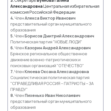
3.
Секретарь
Буянова Галина
Александровна
Центральная избирательная
комиссия Российской Федерации
4.
Член
Алекса Виктор Иванович
представительный орган муниципального
образования
5.
Член
Борисов Дмитрий Александрович
Политическая партия "НОВЫЕ ЛЮДИ"
6.
Член
Казорин Андрей Александрович
Брянское региональное общественное
движение военно-патриотических и
поисковых организаций "ОТЕЧЕСТВО"
7.
Член
Клюева Оксана Александровна
Социалистическая политическая партия
"СПРАВЕДЛИВАЯ РОССИЯ – ПАТРИОТЫ – ЗА
ПРАВДУ"
8.
Член
Пихенько Иван Николаевич
представительный орган муниципального
образования